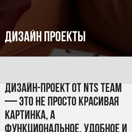
Дизайн
проекты
Дизайн-проект
от
NTS
Team
—
это
не
просто
красивая
картинка,
а
функциональное,
удобное
и