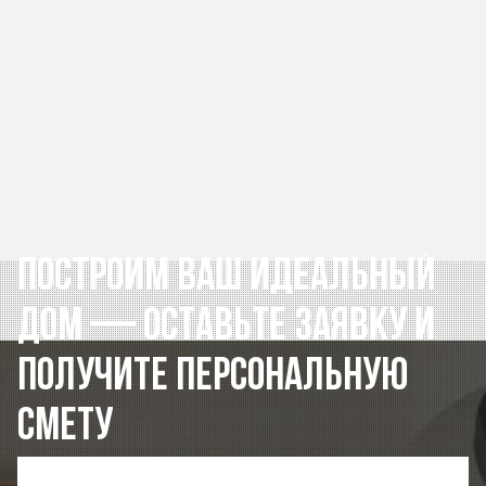
Построим
ваш
идеальный
дом
—
оставьте
заявку
и
получите
персональную
смету